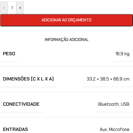
Alternative:
-
+
ADICIONAR AO ORÇAMENTO
INFORMAÇÃO ADICIONAL
PESO
16,9 kg
DIMENSÕES (C X L X A)
33,2 × 38,5 × 66,9 cm
CONECTIVIDADE
Bluetooth
,
USB
ENTRADAS
Aux
,
Microfone