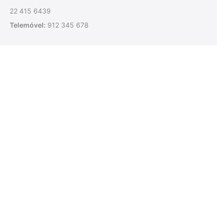
22 415 6439
Telemóvel:
912 345 678
Morada
Rua das Cabaneiras, 17
4585-360 Rebordosa
Paredes, Portugal
Ver no Google Maps →
Horário de Funcionamento
Segunda a Sexta:
09:30 – 12:30 | 14:00 – 20:00
Sábado:
09:30 – 12:30 | 14:00 – 19:00
Encerrado aos Domingos