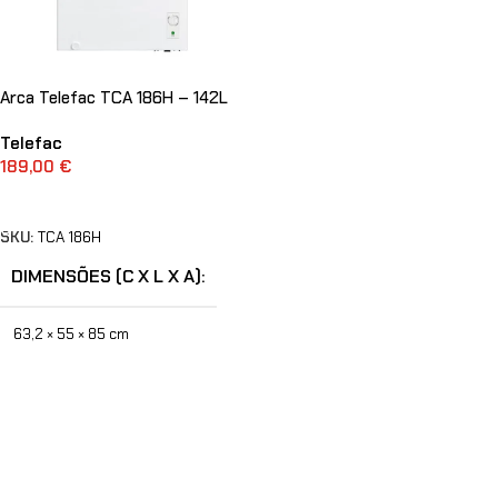
Arca Telefac TCA 186H – 142L
Telefac
189,00
€
ADICIONAR AO ORÇAMENTO
SKU:
TCA 186H
DIMENSÕES (C X L X A)
63,2 × 55 × 85 cm
MARCA
Telefac
CAPACIDADE
142 l